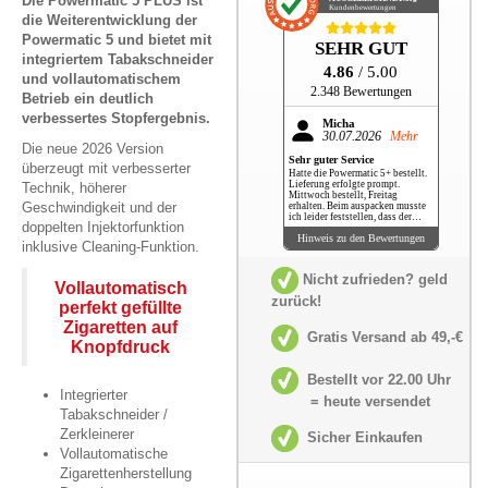
Die Powermatic 5 PLUS ist
Kundenbewertungen
die Weiterentwicklung der
Powermatic 5 und bietet mit
SEHR GUT
integriertem Tabakschneider
4.86
/ 5.00
und vollautomatischem
2.348 Bewertungen
Betrieb ein deutlich
verbessertes Stopfergebnis.
Micha
30.07.2026
Mehr
Die neue 2026 Version
Sehr guter Service
überzeugt mit verbesserter
Hatte die Powermatic 5+ bestellt.
Lieferung erfolgte prompt.
Technik, höherer
Mittwoch bestellt, Freitag
Geschwindigkeit und der
erhalten. Beim auspacken musste
ich leider feststellen, dass der
doppelten Injektorfunktion
erwähnte "Hülsengreifer" nicht
Hinweis zu den Bewertungen
dabei war. E-Mail geschickt,
inklusive Cleaning-Funktion.
umgehend Antwort erhalten und
zwei Tage später kam der
Hülsengreifer + zusätzlich ein
Nicht zufrieden? geld
Zigarettenetui und 2 Feuerzeuge,
Vollautomatisch
sozusagen als Entschuldigung für
zurück!
perfekt gefüllte
das Versehen. Ich fand das
persönlich sehr putzig. Alles in
Zigaretten auf
allem sehr guter Service und die
Gratis Versand ab 49,-€
Ware an sich ist absolut top.
Knopfdruck
Bestellt vor 22.00 Uhr
Integrierter
= heute versendet
Tabakschneider /
Zerkleinerer
Sicher Einkaufen
Vollautomatische
Zigarettenherstellung