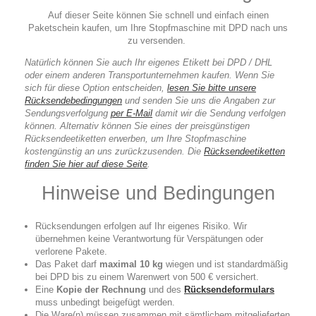
Auf dieser Seite können Sie schnell und einfach einen
Paketschein kaufen, um Ihre Stopfmaschine mit DPD nach uns
zu versenden.
Natürlich können Sie auch Ihr eigenes Etikett bei DPD / DHL
oder einem anderen Transportunternehmen kaufen. Wenn Sie
sich für diese Option entscheiden,
lesen Sie bitte unsere
Rücksendebedingungen
und senden Sie uns die Angaben zur
Sendungsverfolgung
per E-Mai
l
damit wir die Sendung verfolgen
können. Alternativ können Sie eines der preisgünstigen
Rücksendeetiketten erwerben, um Ihre Stopfmaschine
kostengünstig an uns zurückzusenden. Die
Rücksendeetiketten
finden Sie hier auf diese Seite
.
Hinweise und Bedingungen
Rücksendungen erfolgen auf Ihr eigenes Risiko. Wir
übernehmen keine Verantwortung für Verspätungen oder
verlorene Pakete.
Das Paket darf
maximal 10 kg
wiegen und ist standardmäßig
bei DPD bis zu einem Warenwert von 500 € versichert.
Eine
Kopie der Rechnung
und des
Rücksendeformulars
muss unbedingt beigefügt werden.
Die Ware(n) müssen zusammen mit sämtlichem mitgelieferten