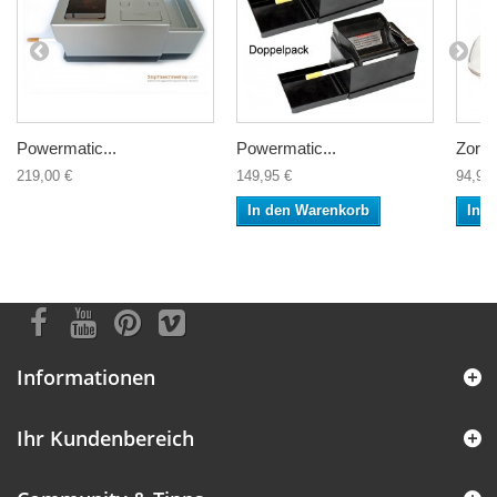
Powermatic...
Powermatic...
Zorr..
219,00 €
149,95 €
94,95 
In den Warenkorb
In 
Informationen
Ihr Kundenbereich