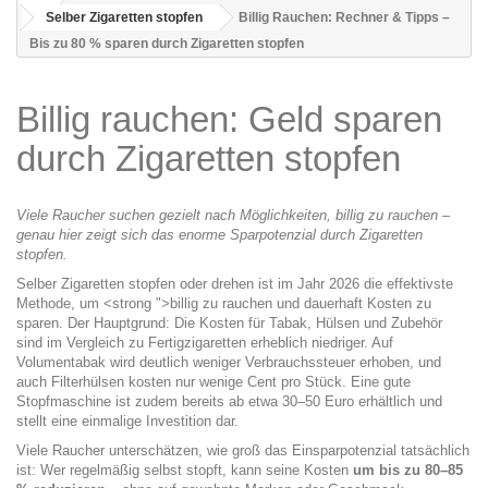
Selber Zigaretten stopfen
Billig Rauchen: Rechner & Tipps –
Bis zu 80 % sparen durch Zigaretten stopfen
Billig rauchen: Geld sparen
durch Zigaretten stopfen
Viele Raucher suchen gezielt nach Möglichkeiten, billig zu rauchen –
genau hier zeigt sich das enorme Sparpotenzial durch Zigaretten
stopfen.
Selber
Zigaretten stopfen
oder
drehen
ist im Jahr 2026 die effektivste
Methode, um <strong ">billig zu rauchen und dauerhaft Kosten zu
sparen. Der Hauptgrund: Die Kosten für Tabak, Hülsen und Zubehör
sind im Vergleich zu Fertigzigaretten erheblich niedriger. Auf
Volumentabak wird deutlich weniger
Verbrauchssteuer
erhoben, und
auch Filterhülsen kosten nur wenige Cent pro Stück. Eine gute
Stopfmaschine ist zudem bereits ab etwa 30–50 Euro erhältlich und
stellt eine einmalige Investition dar.
Viele Raucher unterschätzen, wie groß das Einsparpotenzial tatsächlich
ist: Wer regelmäßig selbst stopft, kann seine Kosten
um bis zu 80–85