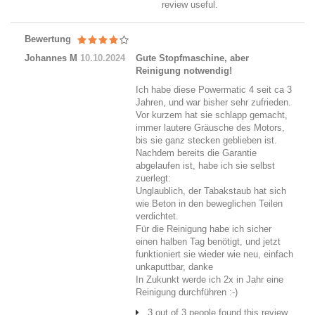
review useful.
Bewertung
Johannes M
10.10.2024
Gute Stopfmaschine, aber
Reinigung notwendig!
Ich habe diese Powermatic 4 seit ca 3
Jahren, und war bisher sehr zufrieden.
Vor kurzem hat sie schlapp gemacht,
immer lautere Gräusche des Motors,
bis sie ganz stecken geblieben ist.
Nachdem bereits die Garantie
abgelaufen ist, habe ich sie selbst
zuerlegt:
Unglaublich, der Tabakstaub hat sich
wie Beton in den beweglichen Teilen
verdichtet.
Für die Reinigung habe ich sicher
einen halben Tag benötigt, und jetzt
funktioniert sie wieder wie neu, einfach
unkaputtbar, danke
In Zukunkt werde ich 2x in Jahr eine
Reinigung durchführen :-)
3 out of 3 people found this review