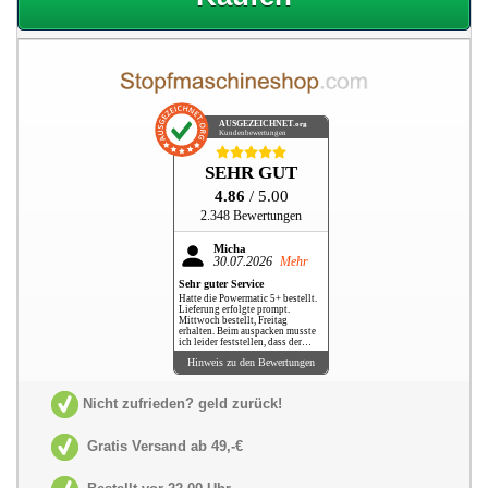
AUSGEZEICHNET
.org
Kundenbewertungen
SEHR GUT
4.86
/ 5.00
2.348 Bewertungen
Micha
30.07.2026
Mehr
Sehr guter Service
Hatte die Powermatic 5+ bestellt.
Lieferung erfolgte prompt.
Mittwoch bestellt, Freitag
erhalten. Beim auspacken musste
ich leider feststellen, dass der
erwähnte "Hülsengreifer" nicht
Hinweis zu den Bewertungen
dabei war. E-Mail geschickt,
umgehend Antwort erhalten und
zwei Tage später kam der
Hülsengreifer + zusätzlich ein
Nicht zufrieden? geld zurück!
Zigarettenetui und 2 Feuerzeuge,
sozusagen als Entschuldigung für
das Versehen. Ich fand das
persönlich sehr putzig. Alles in
Gratis Versand ab 49,-€
allem sehr guter Service und die
Ware an sich ist absolut top.