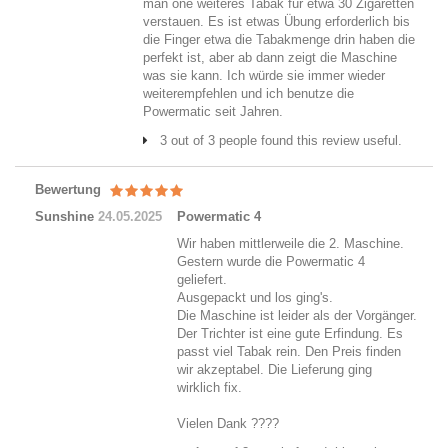
man one weiteres Tabak für etwa 30 Zigaretten
verstauen. Es ist etwas Übung erforderlich bis
die Finger etwa die Tabakmenge drin haben die
perfekt ist, aber ab dann zeigt die Maschine
was sie kann. Ich würde sie immer wieder
weiterempfehlen und ich benutze die
Powermatic seit Jahren.
3 out of 3 people found this review useful.
Bewertung
Sunshine
24.05.2025
Powermatic 4
Wir haben mittlerweile die 2. Maschine.
Gestern wurde die Powermatic 4
geliefert.
Ausgepackt und los ging's.
Die Maschine ist leider als der Vorgänger.
Der Trichter ist eine gute Erfindung. Es
passt viel Tabak rein. Den Preis finden
wir akzeptabel. Die Lieferung ging
wirklich fix.
Vielen Dank ????