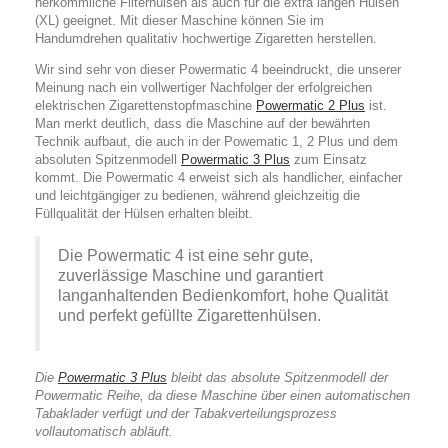
herkömmliche Filterhülsen als auch für die extra langen Hülsen
(XL) geeignet. Mit dieser Maschine können Sie im
Handumdrehen qualitativ hochwertige Zigaretten herstellen.
Wir sind sehr von dieser Powermatic 4 beeindruckt, die unserer
Meinung nach ein vollwertiger Nachfolger der erfolgreichen
elektrischen Zigarettenstopfmaschine
Powermatic 2 Plus
ist.
Man merkt deutlich, dass die Maschine auf der bewährten
Technik aufbaut, die auch in der Powematic 1, 2 Plus und dem
absoluten Spitzenmodell
Powermatic 3 Plus
zum Einsatz
kommt. Die Powermatic 4 erweist sich als handlicher, einfacher
und leichtgängiger zu bedienen, während gleichzeitig die
Füllqualität der Hülsen erhalten bleibt.
Die Powermatic 4 ist eine sehr gute,
zuverlässige Maschine und garantiert
langanhaltenden Bedienkomfort, hohe Qualität
und perfekt gefüllte Zigarettenhülsen.
Die
Powermatic 3 Plus
bleibt das absolute Spitzenmodell der
Powermatic Reihe, da diese Maschine über einen automatischen
Tabaklader verfügt und der Tabakverteilungsprozess
vollautomatisch abläuft.