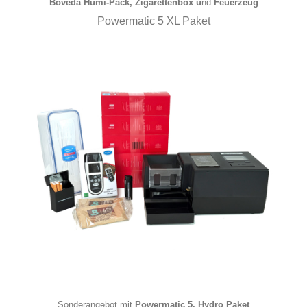
Boveda Humi-Pack
,
Zigarettenbox
u
nd
Feuerzeug
Powermatic 5 XL Paket
Sonderangebot mit
Powermatic 5
, Hydro Paket