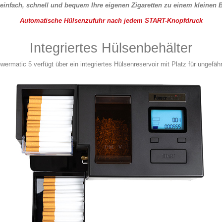
einfach, schnell und bequem Ihre eigenen Zigaretten zu einem kleinen Br
Automatische Hülsenzufuhr nach jedem START-Knopfdruck
Integriertes Hülsenbehälter
ermatic 5 verfügt über ein integriertes Hülsenreservoir mit Platz für ungefä