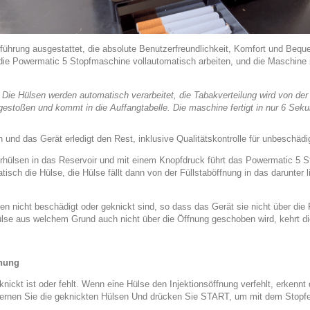
ührung ausgestattet, die absolute Benutzerfreundlichkeit, Komfort und Bequem
e Powermatic 5 Stopfmaschine vollautomatisch arbeiten, und die Maschine ist i
Die Hülsen werden automatisch verarbeitet, die Tabakverteilung wird von der
sgestoßen und kommt in die Auffangtabelle. Die maschine fertigt in nur 6 Seku
nd das Gerät erledigt den Rest, inklusive Qualitätskontrolle für unbeschädi
terhülsen in das Reservoir und mit einem Knopfdruck führt das Powermatic 5 S
tisch die Hülse, die Hülse fällt dann von der Füllstaböffnung in das darunter
lsen nicht beschädigt oder geknickt sind, so dass das Gerät sie nicht über di
lse aus welchem Grund auch nicht über die Öffnung geschoben wird, kehrt di
nnung
nickt ist oder fehlt. Wenn eine Hülse den Injektionsöffnung verfehlt, erkenn
ntfernen Sie die geknickten Hülsen Und drücken Sie START, um mit dem Stopfe