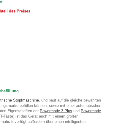
rt
teil des Preises
ebefüllung
ktrische Stopfmaschine
, und baut auf die gleiche bewährten
ieblingsmarke befüllen können, sowie mit einer automatischen
 guten Eigenschaften der
Powermatic 3 Plus
und
Powermatic
T-Taste) ist das Gerät auch mit einem großen
matic 5 verfügt außerdem über einen intelligenten