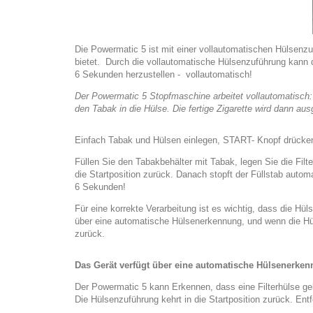
Die Powermatic 5 ist mit einer vollautomatischen Hülsenzuf
bietet. Durch die vollautomatische Hülsenzuführung kann di
6 Sekunden herzustellen - vollautomatisch!
Der Powermatic 5 Stopfmaschine arbeitet vollautomatisch: 
den Tabak in die Hülse. Die fertige Zigarette wird dann au
Einfach Tabak und Hülsen einlegen, START- Knopf drücken u
Füllen Sie den Tabakbehälter mit Tabak, legen Sie die Fil
die Startposition zurück. Danach stopft der Füllstab automa
6 Sekunden!
Für eine korrekte Verarbeitung ist es wichtig, dass die Hü
über eine automatische Hülsenerkennung, und wenn die Hü
zurück.
Das Gerät verfügt über eine automatische Hülsenerke
Der Powermatic 5 kann Erkennen, dass eine Filterhülse gek
Die Hülsenzuführung kehrt in die Startposition zurück. E