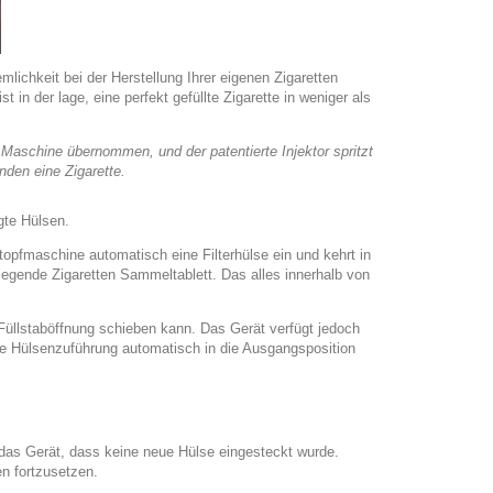
lichkeit bei der Herstellung Ihrer eigenen Zigaretten
n der lage, eine perfekt gefüllte Zigarette in weniger als
 Maschine übernommen, und der patentierte Injektor spritzt
nden eine Zigarette.
gte Hülsen.
topfmaschine automatisch eine Filterhülse ein und kehrt in
 liegende Zigaretten Sammeltablett. Das alles innerhalb von
e Füllstaböffnung schieben kann. Das Gerät verfügt jedoch
e Hülsenzuführung automatisch in die Ausgangsposition
t das Gerät, dass keine neue Hülse eingesteckt wurde.
n fortzusetzen.