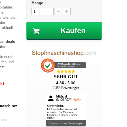
e
Menge
ortables
ie
alle, die
der
 aktuell
Kaufen
as ideale
pfen
ie durch
aufen und
AUSGEZEICHNET
.org
bst
Kundenbewertungen
SEHR GUT
4.86
/ 5.00
kt
2.353 Bewertungen
Michael
01.08.2026
Mehr
fmaschine:
Gerne wieder.
Ich bin mit dem Versand sehr
zufrieden. Die Maschine
funktioniert tadellos. Gerne
wieder!
ruck.
Hinweis zu den Bewertungen