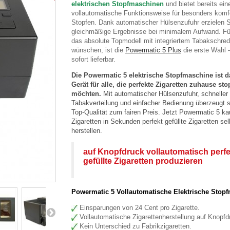
elektrischen Stopfmaschinen
und bietet bereits ein
vollautomatische Funktionsweise für besonders komf
Stopfen. Dank automatischer Hülsenzufuhr erzielen S
gleichmäßige Ergebnisse bei minimalem Aufwand. Für 
das absolute Topmodell mit integriertem Tabakschred
wünschen, ist die
Powermatic 5 Plus
die erste Wahl –
sofort lieferbar.
Die Powermatic 5 elektrische Stopfmaschine ist d
Gerät für alle, die perfekte Zigaretten zuhause sto
möchten.
Mit automatischer Hülsenzufuhr, schneller
Tabakverteilung und einfacher Bedienung überzeugt s
Top-Qualität zum fairen Preis. Jetzt Powermatic 5 k
Zigaretten in Sekunden
perfekt gefüllte Zigaretten
sel
herstellen.
auf Knopfdruck vollautomatisch perfe
gefüllte Zigaretten produzieren
Powermatic 5 Vollautomatische Elektrische Stop
Einsparungen von 24 Cent pro Zigarette.
Vollautomatische Zigarettenherstellung auf Knopfd
Kein Unterschied zu Fabrikzigaretten.