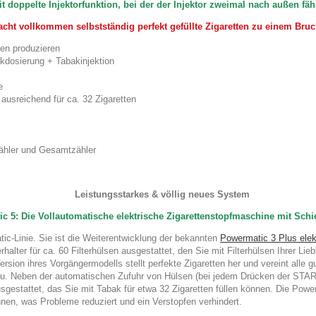
it doppelte Injektorfunktion, bei der der Injektor zweimal nach außen fäh
cht vollkommen selbstständig perfekt gefüllte Zigaretten zu
einem Bruch
ten produzieren
akdosierung + Tabakinjektion
e
-
ausreichend für ca. 32 Zigaretten
zähler und Gesamtzähler
Leistungsstarkes & völlig neues System
c 5: Die Vollautomatische
elektrische Zigarettenstopfmaschine mit Schi
ic-Linie. Sie ist die Weiterentwicklung der bekannten
Powermatic 3 Plus ele
halter für ca. 60 Filterhülsen ausgestattet, den Sie mit Filterhülsen Ihrer L
ersion ihres Vorgängermodells stellt perfekte Zigaretten her und vereint alle
nzu. Neben der automatischen Zufuhr von Hülsen (bei jedem Drücken der STAR
estattet, das Sie mit Tabak für etwa 32 Zigaretten füllen können. Die Power
nen, was Probleme reduziert und ein Verstopfen verhindert.